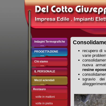
Consolidamen
Indagini Termografiche
recupero di v
PROGETTAZIONE
varie problem
consolidament
Chi siamo
nuova armat
resine eposs
IL PERSONALE
consolidament
sgravio dei
Mezzi aziendali
alleggeriment
Restauro
volte in mattoni
volte in pietra