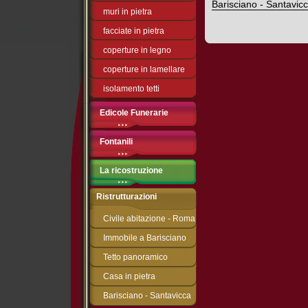
Barisciano - Santavic
muri in pietra
facciate in pietra
coperture in legno
coperture in lamellare
isolamento tetti
Edicole Funerarie
Fontanili
La ricostruzione
Ristrutturazioni
Civile abitazione - Roma
Immobile a Barisciano
Tetto panoramico
Casa in pietra
Barisciano - Santavicca