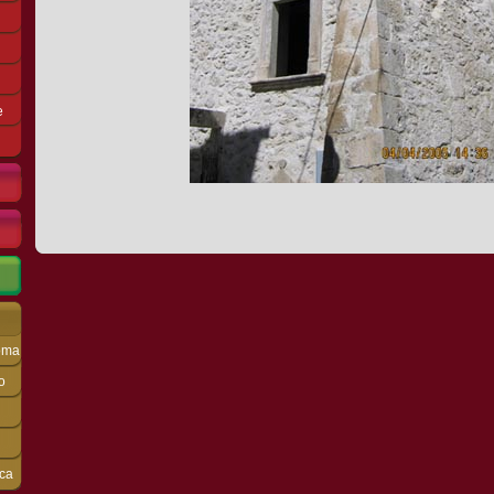
e
Roma
o
cca