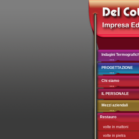
Indagini Termografic
PROGETTAZIONE
Chi siamo
IL PERSONALE
Mezzi aziendali
Restauro
volte in mattoni
volte in pietra