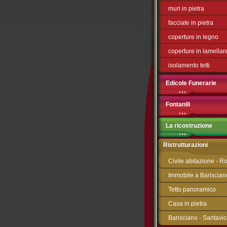
muri in pietra
facciate in pietra
coperture in legno
coperture in lamellar
isolamento tetti
Edicole Funerarie
Fontanili
La ricostruzione
Ristrutturazioni
Civile abitazione - 
Immobile a Bariscian
Tetto panoramico
Casa in pietra
Barisciano - Santavi