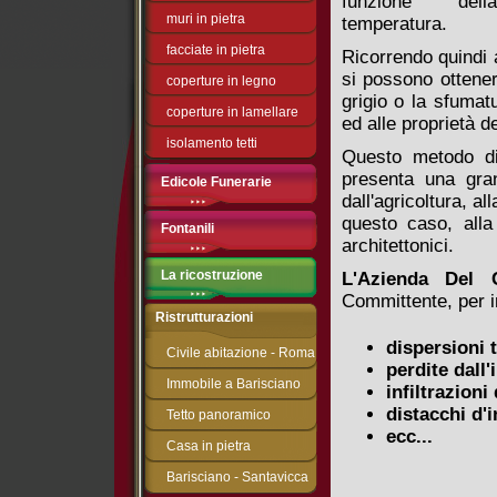
funzione dell
muri in pietra
temperatura.
facciate in pietra
Ricorrendo quindi
si possono ottenere
coperture in legno
grigio o la sfumat
coperture in lamellare
ed alle proprietà d
isolamento tetti
Questo metodo di a
presenta una gran
Edicole Funerarie
dall'agricoltura, a
questo caso, alla
Fontanili
architettonici.
La ricostruzione
L'Azienda Del 
Committente, per i
Ristrutturazioni
dispersioni t
Civile abitazione - Roma
perdite dall
Immobile a Barisciano
infiltrazioni
distacchi d'i
Tetto panoramico
ecc...
Casa in pietra
Barisciano - Santavicca