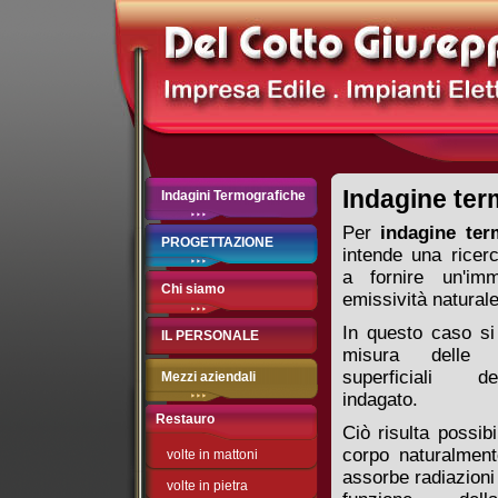
Indagine ter
Indagini Termografiche
Per
indagine ter
PROGETTAZIONE
intende una ricerc
a fornire un'imm
Chi siamo
emissività naturale
In questo caso si
IL PERSONALE
misura delle t
superficiali 
Mezzi aziendali
indagato.
Restauro
Ciò risulta possib
corpo naturalmen
volte in mattoni
assorbe radiazioni 
volte in pietra